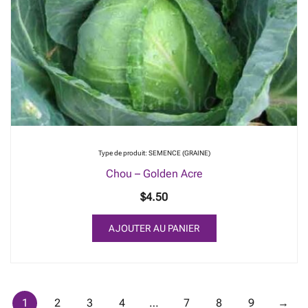
Type de produit: SEMENCE (GRAINE)
Chou – Golden Acre
$
4.50
AJOUTER AU PANIER
1
2
3
4
…
7
8
9
→