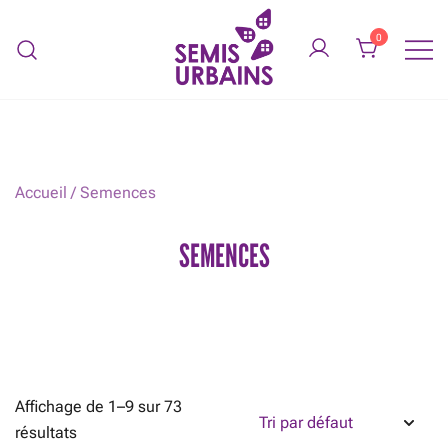
Skip
to
0
content
Légumes biologiques service de
SEMIS URBAINS
jardinage
Accueil
/ Semences
SEMENCES
Affichage de 1–9 sur 73
résultats