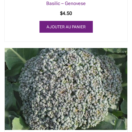
Basilic – Genovese
$
4.50
AJOUTER AU PANIER