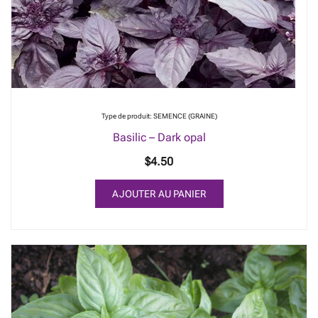
être
choisies
sur
la
page
du
produit
Type de produit: SEMENCE (GRAINE)
Basilic – Dark opal
$
4.50
AJOUTER AU PANIER