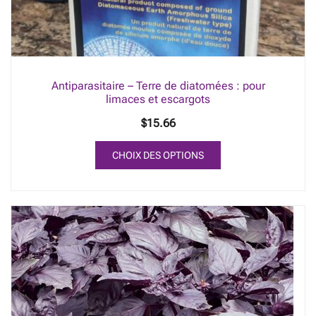
Antiparasitaire – Terre de diatomées : pour
limaces et escargots
$
15.66
CHOIX DES OPTIONS
Ce
produit
a
plusieurs
variations.
Les
options
peuvent