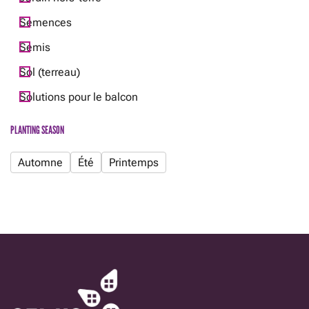
la
page
Semences
du
Semis
produit
Sol (terreau)
Solutions pour le balcon
PLANTING SEASON
Automne
Été
Printemps