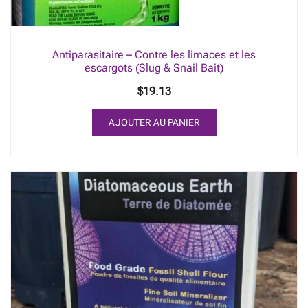
la
page
du
Antiparasitaire – Contre les limaces et les
produit
escargots (Slug & Snail Bait)
$
19.13
AJOUTER AU PANIER