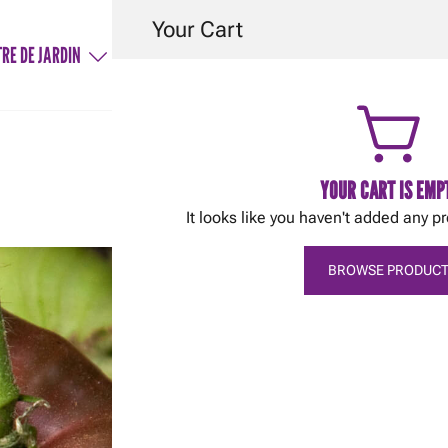
Your Cart
RE DE JARDIN
SERVICES
AIDE & CONSEILS
CON
YOUR CART IS EMP
It looks like you haven't added any pr
Tomate – Cherokee Vi
BROWSE PRODUCT
$
4.78
Format: 3" pot
Nous vous conseillons de n
Variété indéterminée.