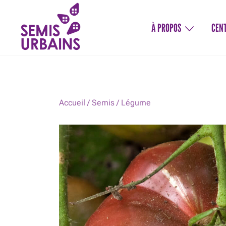
Skip
to
À PROPOS
CENT
content
Légumes biologiques service de jardinage
SEMIS URBAINS
Accueil
/
Semis
/
Légume