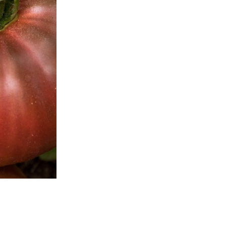
Options d'ex
Point de vente
Articles spécialisés
Postes Canada
En savoir plus sur nos opt
Cette semis disponibles à
Rupture de stock
CATÉGORIES :
Légume
,
Semi