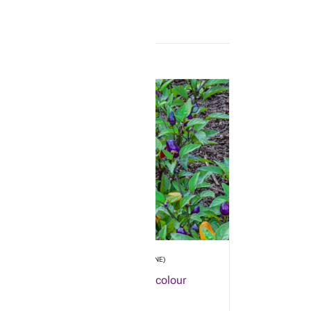
Type de produit: SEMENCE (GRAINE)
Piment (fort) – Chinese 5 colour
$
4.50