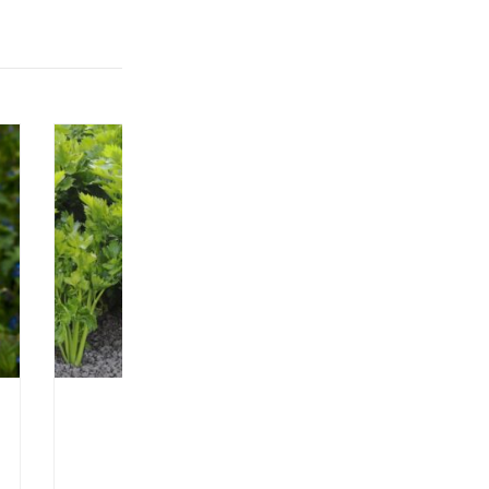
Type de produit: SEMENCE (GRAINE)
Céleri – Tall Utah
$
4.50