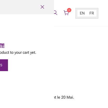
0
TACT
EN
FR
TY!
oduct to your cart yet.
olette
S
e pas planter à l’extérieur avant le 20 Mai.