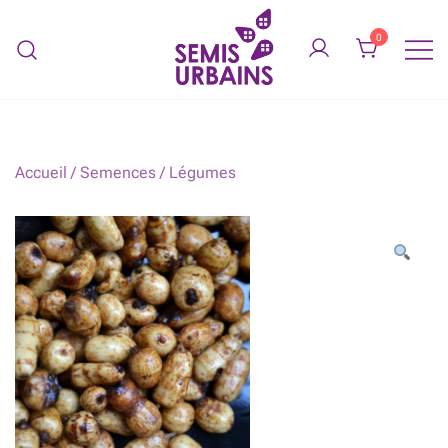
Skip
to
0
content
Légumes biologiques service de
SEMIS URBAINS
jardinage
Accueil
/
Semences
/
Légumes