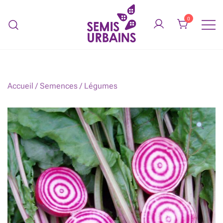
Skip
to
0
content
Légumes biologiques service de
SEMIS URBAINS
jardinage
Accueil
/
Semences
/
Légumes