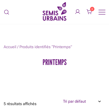
Skip
to
0
content
Légumes biologiques service de
SEMIS URBAINS
jardinage
Accueil
/ Produits identifiés “Printemps”
PRINTEMPS
5 résultats affichés