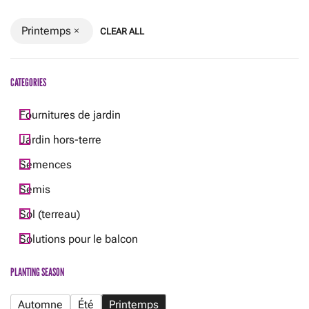
Printemps
CLEAR ALL
CATEGORIES
Fournitures de jardin
Jardin hors-terre
Semences
Semis
Sol (terreau)
Solutions pour le balcon
PLANTING SEASON
Automne
Été
Printemps