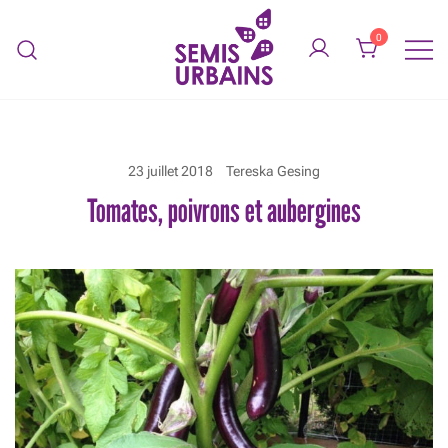
Skip
to
0
content
Légumes biologiques service de
SEMIS URBAINS
jardinage
23 juillet 2018
Tereska Gesing
Tomates, poivrons et aubergines