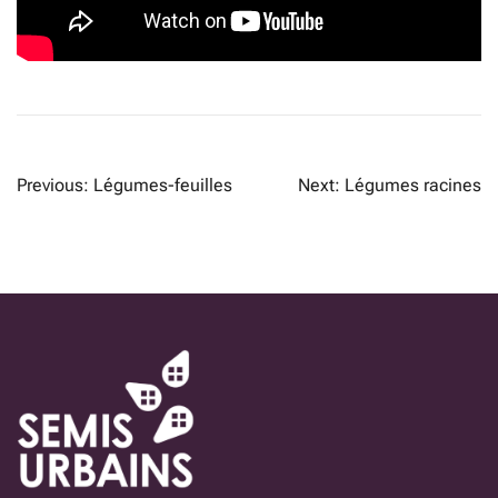
NAVIGATION
Previous:
Légumes-feuilles
Next:
Légumes racines
DE
L’ARTICLE