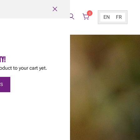
0
TACT
EN
FR
TY!
oduct to your cart yet.
S