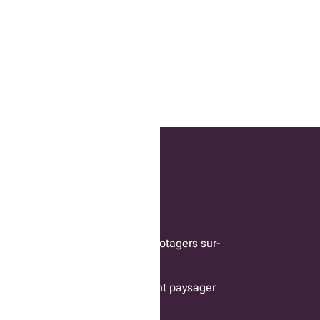
SERVICES
in
Services
 le balcon
Création de potagers sur-
mesure
Aménagement paysager
comestible