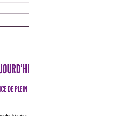
JOURD’HUI!
CE DE PLEIN AIR FORMIDABLE CET ÉTÉ
pondre à toutes vos questions